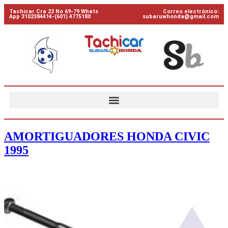
Tachicar Cra 22 No 69-79 Whats
Correo electrónico:
App 3102384414-(601) 4775180
subaruwhonda@gmail.com
AMORTIGUADORES HONDA CIVIC
1995