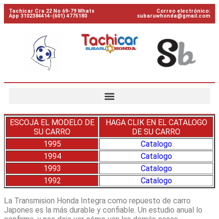
Tachicar Cra 22 No 69-79 Whats
Correo electrónico:
App 3102384414-(601) 4775180
subaruwhonda@gmail.com
ESCOJA EL MODELO DE
HAGA CLIK EN EL CATALOGO
SU CARRO
DE SU CARRO
1
9
95
Catalogo
1994
Catalogo
1993
Catalogo
1992
Catalogo
La Transmision Honda Integra como repuesto de carro
Japones es la más durable y confiable. Un estudio anual lo