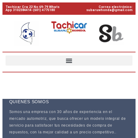
Tachicar Cra 22 No 69-79 Whats
Correo electrónico:
App 3102384414-(601) 4775180
subaruwhonda@gmail.com
QUIENES SOMOS
Somos una empresa con 30 años de experiencia en el
mercado automotriz, que busca ofrecer un modelo integral de
servicio para satisfacer tus necesidades de compra de
repuestos, con la mejor calidad a un precio competitivo..