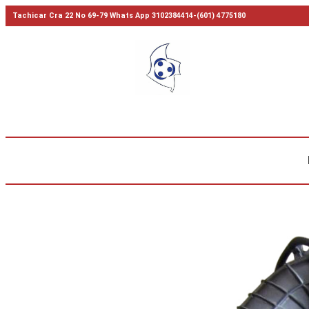
Tachicar Cra 22 No 69-79 Whats App 3102384414-(601) 4775180