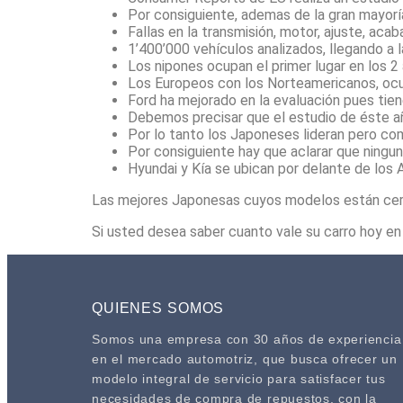
Por consiguiente, ademas de la gran mayor
Fallas en la transmisión, motor, ajuste, aca
1’400’000 vehículos analizados, llegando a
Los nipones ocupan el primer lugar en los 2
Los Europeos con los Norteamericanos, ocup
Ford ha mejorado en la evaluación pues tie
Debemos precisar que el estudio de éste a
Por lo tanto los Japoneses lideran pero co
Por consiguiente hay que aclarar que ningun
Hyundai y Kía se ubican por delante de los 
Las mejores Japonesas cuyos modelos están cerca
Si usted desea saber cuanto vale su carro hoy en
QUIENES SOMOS
Somos una empresa con 30 años de experiencia
en el mercado automotriz, que busca ofrecer un
modelo integral de servicio para satisfacer tus
necesidades de compra de repuestos, con la