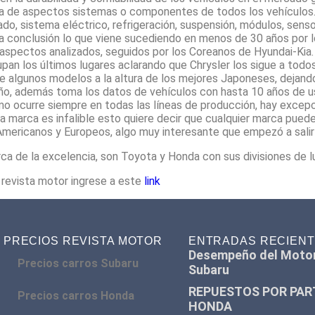
ía de aspectos sistemas o componentes de todos los vehículos
bado, sistema eléctrico, refrigeración, suspensión, módulos, sens
 la conclusión lo que viene sucediendo en menos de 30 años por 
 aspectos analizados, seguidos por los Coreanos de Hyundai-Kia.
an los últimos lugares aclarando que Chrysler los sigue a todos
ne algunos modelos a la altura de los mejores Japoneses, dejand
ño, además toma los datos de vehículos con hasta 10 años de u
mo ocurre siempre en todas las líneas de producción, hay excep
a marca es infalible esto quiere decir que cualquier marca puede
Americanos y Europeos, algo muy interesante que empezó a salir 
 de la excelencia, son Toyota y Honda con sus divisiones de l
 revista motor ingrese a este
link
PRECIOS REVISTA MOTOR
ENTRADAS RECIEN
Desempeño del Moto
Precios carros Subaru
Subaru
REPUESTOS POR PAR
Precios carros Honda
HONDA