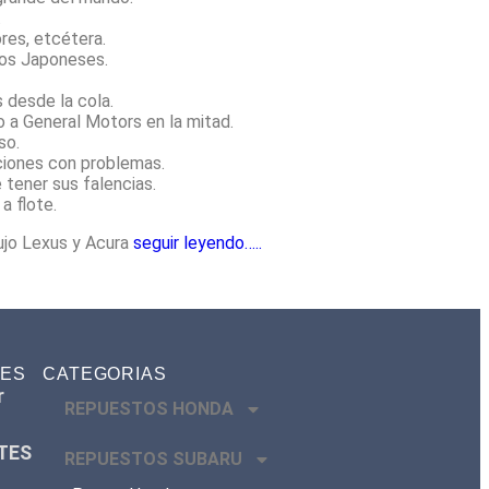
.
ores, etcétera.
los Japoneses.
 desde la cola.
o a General Motors en la mitad.
so.
ciones con problemas.
 tener sus falencias.
a flote.
ujo Lexus y Acura
seguir leyendo…..
TES
CATEGORIAS
r
REPUESTOS HONDA
TES
REPUESTOS SUBARU