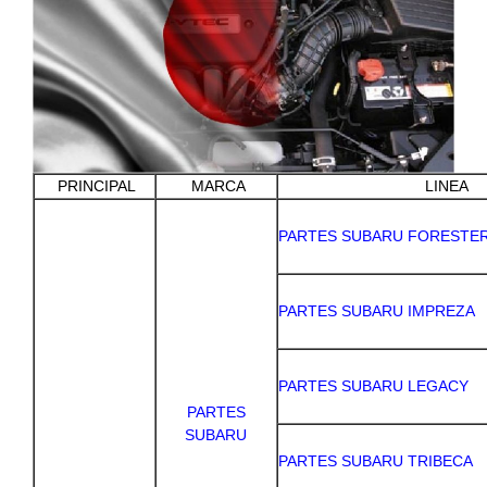
PRINCIPAL
MARCA
LINEA
PARTES SUBARU FORESTE
PARTES SUBARU IMPREZA
PARTES SUBARU LEGACY
PARTES
SUBARU
PARTES SUBARU TRIBECA