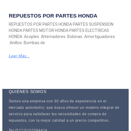
REPUESTOS POR PARTES HONDA
REPUESTOS POR PARTES HONDA PARTES SUSPENSION
HONDA PARTES MOTOR HONDA PARTES ELECTRICAS
HONDA Acoples Alternadores Bobinas Amortiguadores
Anillos Bombas de
Leer Más...
QUIENES SOMOS
Somos una empresa con 30 años de experiencia en el
mercado automotriz, que busca ofrecer un modelo integral de
servicio para satisfacer tus necesidades de compra de
repuestos, con la mejor calidad a un precio competitivo..
Tel:(571)3102384414