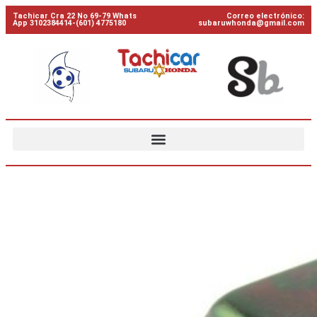
Tachicar Cra 22 No 69-79 Whats
Correo electrónico:
App 3102384414-(601) 4775180
subaruwhonda@gmail.com