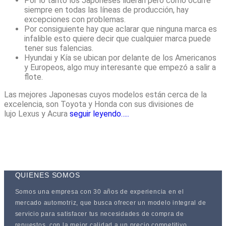
Por lo tanto los Japoneses lideran pero como ocurre
siempre en todas las líneas de producción, hay
excepciones con problemas.
Por consiguiente hay que aclarar que ninguna marca es
infalible esto quiere decir que cualquier marca puede
tener sus falencias.
Hyundai y Kía se ubican por delante de los Americanos
y Europeos, algo muy interesante que empezó a salir a
flote.
Las mejores Japonesas cuyos modelos están cerca de la
excelencia, son Toyota y Honda con sus divisiones de
lujo Lexus y Acura
seguir leyendo…..
QUIENES SOMOS
Somos una empresa con 30 años de experiencia en el
mercado automotriz, que busca ofrecer un modelo integral de
servicio para satisfacer tus necesidades de compra de
repuestos, con la mejor calidad a un precio competitivo..