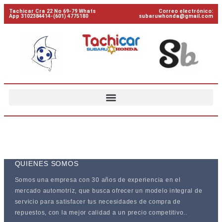
Tachicar Cra 22 No 69-79 Whats
Correo electrónico:
App 3102384414-(601) 4775180
subaruwhonda@gmail.com
QUIENES SOMOS
Somos una empresa con 30 años de experiencia en el
mercado automotriz, que busca ofrecer un modelo integral de
servicio para satisfacer tus necesidades de compra de
repuestos, con la mejor calidad a un precio competitivo..