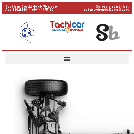
Tachicar Cra 22 No 69-79 Whats
Correo electrónico:
App 3102384414-(601) 4775180
subaruwhonda@gmail.com