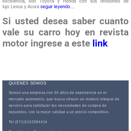
excelencia, son Toyota y Honda con sus divisiones de
lujo Lexus y Acura
seguir leyendo…..
Si usted desea saber cuanto
vale su carro hoy en revista
motor ingrese a este
link
QUIENES SOMOS
Somos una empresa con 30 años de experiencia en el
mercado automotriz, que busca ofrecer un modelo integral de
servicio para satisfacer tus necesidades de compra de
repuestos, con la mejor calidad a un precio competitivo..
Tel:(571)3102384414