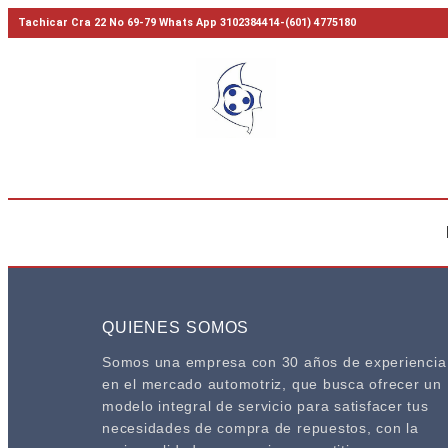
Tachicar Cra 22 No 69-79 Whats App 3102384414-(601) 4775180
QUIENES SOMOS
Somos una empresa con 30 años de experiencia
en el mercado automotriz, que busca ofrecer un
modelo integral de servicio para satisfacer tus
necesidades de compra de repuestos, con la