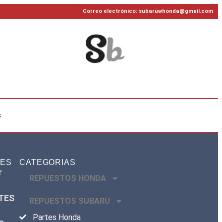
Correo electrónico: subaruwhonda@gmail.com
s
TES
CATEGORIAS
r
REPUESTOS HONDA
TES
REPUESTOS SUBARU
Partes Honda