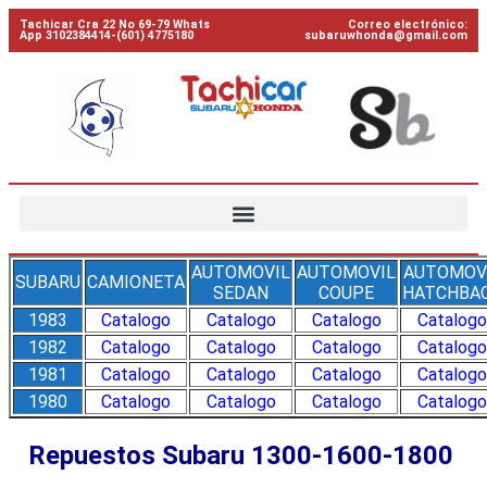
Tachicar Cra 22 No 69-79 Whats
Correo electrónico:
App 3102384414-(601) 4775180
subaruwhonda@gmail.com
AUTOMOVIL
AUTOMOVIL
AUTOMOV
SUBARU
CAMIONETA
SEDAN
COUPE
HATCHBA
1983
Catalogo
Catalogo
Catalogo
Catalogo
1982
Catalogo
Catalogo
Catalogo
Catalogo
1981
Catalogo
Catalogo
Catalogo
Catalogo
1980
Catalogo
Catalogo
Catalogo
Catalogo
Repuestos Subaru 1300-1600-1800