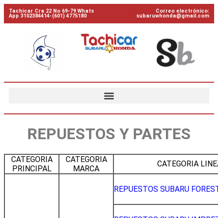
Tachicar Cra 22 No 69-79 Whats
Correo electrónico:
App 3102384414-(601) 4775180
subaruwhonda@gmail.com
REPUESTOS Y PARTES
CATEGORIA
CATEGORIA
CATEGORIA LINE
PRINCIPAL
MARCA
REPUESTOS SUBARU FORES