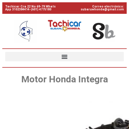
Tachicar Cra 22 No 69-79 Whats
Correo electrónico:
App 3102384414-(601) 4775180
subaruwhonda@gmail.com
Motor Honda Integra