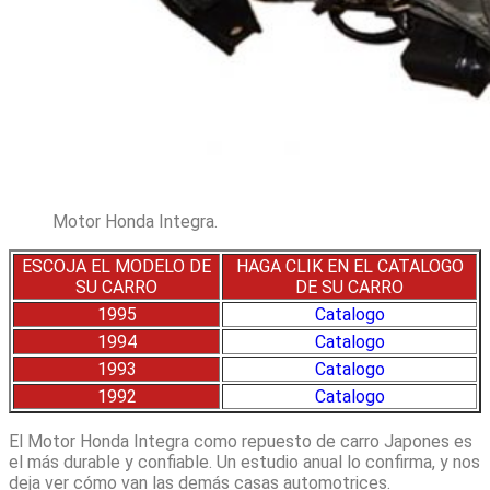
Motor Honda Integra.
ESCOJA EL MODELO DE
HAGA CLIK EN EL CATALOGO
SU CARRO
DE SU CARRO
1
995
Catalogo
1994
Catalogo
1993
Catalogo
1992
Catalogo
El Motor Honda Integra como repuesto de carro Japones es
el más durable y confiable. Un estudio anual lo confirma, y nos
deja ver cómo van las demás casas automotrices.