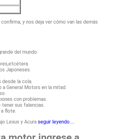
 confirma, y nos deja ver cómo van las demás
 grande del mundo.
.
ores,etcétera.
los Japoneses.
 desde la cola.
o a General Motors en la mitad.
so.
ciones con problemas.
 tener sus falencias.
a flote.
ujo Lexus y Acura
seguir leyendo…..
ta motor ingrese a