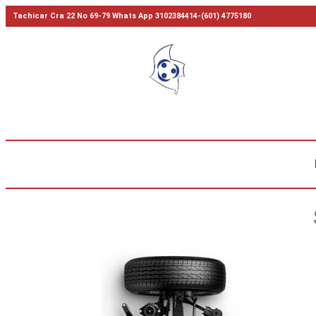
Tachicar Cra 22 No 69-79 Whats App 3102384414-(601) 4775180