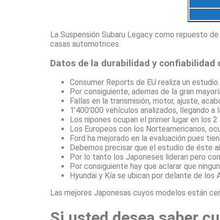
La Suspensión Subaru Legacy como repuesto de ca
casas automotrices.
Datos de la durabilidad y confiabilida
Consumer Reports de EU realiza un estudio e
Por consiguiente, ademas de la gran mayor
Fallas en la transmisión, motor, ajuste, aca
1’400’000 vehículos analizados, llegando a
Los nipones ocupan el primer lugar en los 2
Los Europeos con los Norteamericanos, ocup
Ford ha mejorado en la evaluación pues tie
Debemos precisar que el estudio de éste a
Por lo tanto los Japoneses lideran pero co
Por consiguiente hay que aclarar que ningun
Hyundai y Kía se ubican por delante de los 
Las mejores Japonesas cuyos modelos están cerca
Si usted desea saber cu