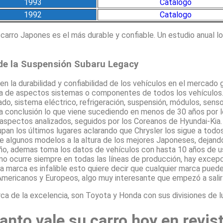
1993
Catalogo
1992
Catalogo
rro Japones es el más durable y confiable. Un estudio anual lo
d de la Suspensión Subaru Legacy
n la durabilidad y confiabilidad de los vehículos en el mercado
ía de aspectos sistemas o componentes de todos los vehículos
bado, sistema eléctrico, refrigeración, suspensión, módulos, sens
 la conclusión lo que viene sucediendo en menos de 30 años por 
 aspectos analizados, seguidos por los Coreanos de Hyundai-Kia.
an los últimos lugares aclarando que Chrysler los sigue a todos
ne algunos modelos a la altura de los mejores Japoneses, dejand
ño, ademas toma los datos de vehículos con hasta 10 años de u
mo ocurre siempre en todas las líneas de producción, hay excep
a marca es infalible esto quiere decir que cualquier marca puede
Americanos y Europeos, algo muy interesante que empezó a salir 
 de la excelencia, son Toyota y Honda con sus divisiones de l
anto vale su carro hoy en revis