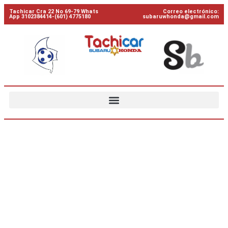
Tachicar Cra 22 No 69-79 Whats
Correo electrónico:
App 3102384414-(601) 4775180
subaruwhonda@gmail.com