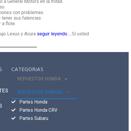
o a General Motors en la mitad.
so.
ciones con problemas.
 tener sus falencias.
a flote.
lujo Lexus y Acura
seguir leyendo…..
Si usted
S
CATEGORIAS
r
REPUESTOS HONDA
TES
REPUESTOS SUBARU
Partes Honda
S
Partes Honda CRV
Partes Subaru