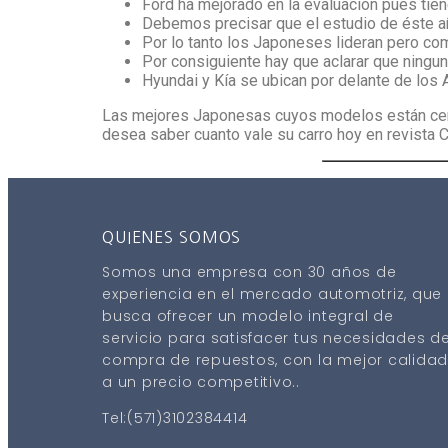
Ford ha mejorado en la evaluación pues tie
Debemos precisar que el estudio de éste a
Por lo tanto los Japoneses lideran pero co
Por consiguiente hay que aclarar que ningun
Hyundai y Kía se ubican por delante de los 
Las mejores Japonesas cuyos modelos están cerca
desea saber cuanto vale su carro hoy en revista 
QUIENES SOMOS
Somos una empresa con 30 años de
experiencia en el mercado automotriz, que
busca ofrecer un modelo integral de
servicio para satisfacer tus necesidades d
compra de repuestos, con la mejor calida
a un precio competitivo..
Tel:(571)3102384414