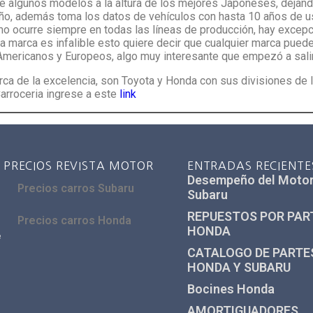
ne algunos modelos a la altura de los mejores Japoneses, dejand
ño, además toma los datos de vehículos con hasta 10 años de u
mo ocurre siempre en todas las líneas de producción, hay excep
a marca es infalible esto quiere decir que cualquier marca puede
Americanos y Europeos, algo muy interesante que empezó a salir 
 de la excelencia, son Toyota y Honda con sus divisiones de 
Carroceria ingrese a este
link
PRECIOS REVISTA MOTOR
ENTRADAS RECIENTE
Desempeño del Moto
Precios carros Subaru
Subaru
REPUESTOS POR PAR
Precios carros Honda
HONDA
e
d
CATALOGO DE PARTE
HONDA Y SUBARU
Bocines Honda
AMORTIGUADORES