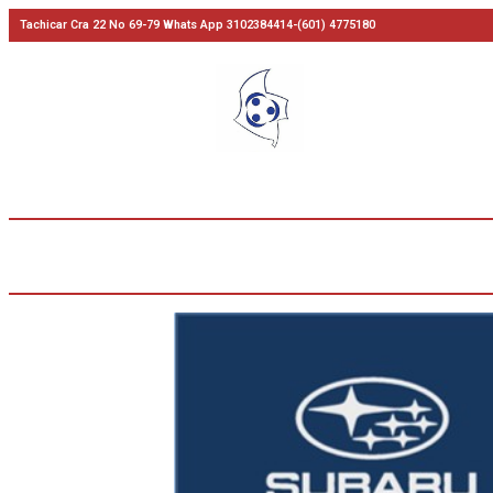
Tachicar Cra 22 No 69-79 Whats App 3102384414-(601) 4775180