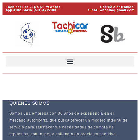
Tachicar Cra 22 No 69-79 Whats
Correo electrónico:
App 3102384414-(601) 4775180
subaruwhonda@gmail.com
QUIENES SOMOS
Somos una empresa con 30 años de experiencia en el
mercado automotriz, que busca ofrecer un modelo integral de
servicio para satisfacer tus necesidades de compra de
repuestos, con la mejor calidad a un precio competitivo..