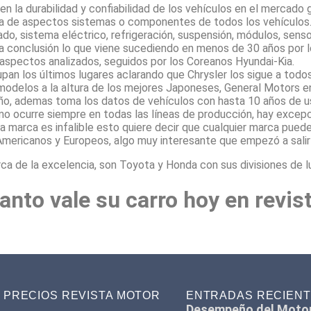
n la durabilidad y confiabilidad de los vehículos en el mercado
ía de aspectos sistemas o componentes de todos los vehículos
bado, sistema eléctrico, refrigeración, suspensión, módulos, sens
 la conclusión lo que viene sucediendo en menos de 30 años por 
 aspectos analizados, seguidos por los Coreanos Hyundai-Kia.
an los últimos lugares aclarando que Chrysler los sigue a todos
modelos a la altura de los mejores Japoneses, General Motors en
ño, ademas toma los datos de vehículos con hasta 10 años de u
mo ocurre siempre en todas las líneas de producción, hay excep
a marca es infalible esto quiere decir que cualquier marca puede
Americanos y Europeos, algo muy interesante que empezó a salir 
 de la excelencia, son Toyota y Honda con sus divisiones de l
anto vale su carro hoy en revis
PRECIOS REVISTA MOTOR
ENTRADAS RECIEN
Desempeño del Moto