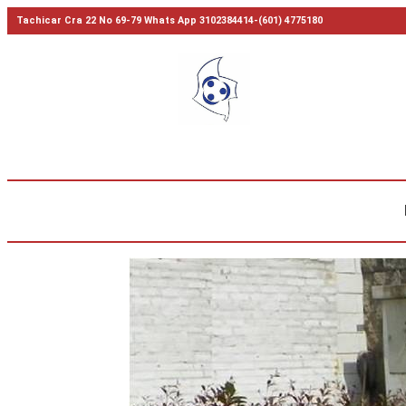
Tachicar Cra 22 No 69-79 Whats App 3102384414-(601) 4775180