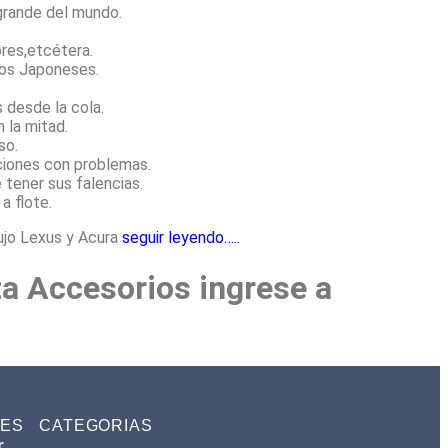
 grande del mundo.
.
ores,etcétera.
los Japoneses.
 desde la cola.
 la mitad.
so.
ciones con problemas.
 tener sus falencias.
a flote.
ujo Lexus y Acura
seguir leyendo…..
ta Accesorios ingrese a
TES
CATEGORIAS
r