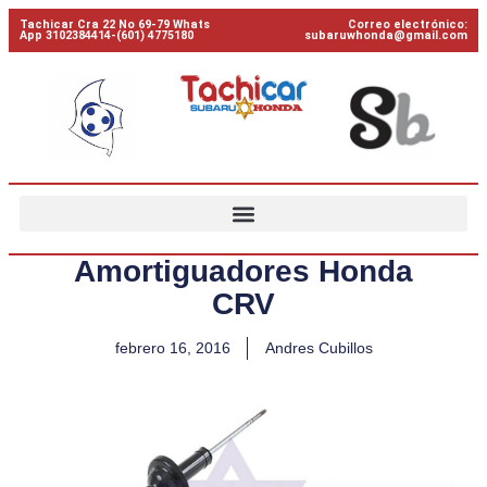
Tachicar Cra 22 No 69-79 Whats
Correo electrónico:
App 3102384414-(601) 4775180
subaruwhonda@gmail.com
Amortiguadores Honda
CRV
febrero 16, 2016
Andres Cubillos