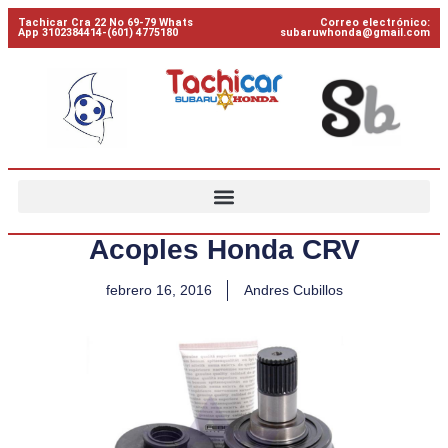
Tachicar Cra 22 No 69-79 Whats
Correo electrónico:
App 3102384414-(601) 4775180
subaruwhonda@gmail.com
Acoples Honda CRV
febrero 16, 2016
Andres Cubillos